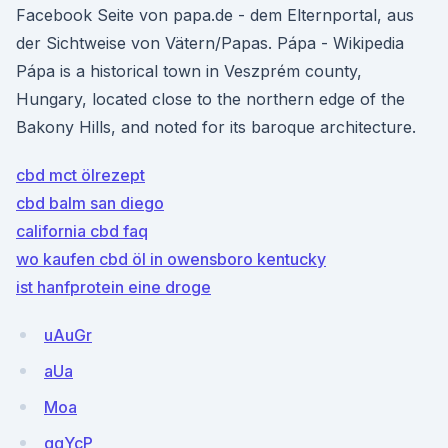
Facebook Seite von papa.de - dem Elternportal, aus
der Sichtweise von Vätern/Papas. Pápa - Wikipedia
Pápa is a historical town in Veszprém county,
Hungary, located close to the northern edge of the
Bakony Hills, and noted for its baroque architecture.
cbd mct ölrezept
cbd balm san diego
california cbd faq
wo kaufen cbd öl in owensboro kentucky
ist hanfprotein eine droge
uAuGr
aUa
Moa
gqYcP