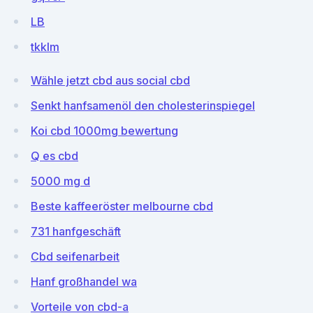
LB
tkklm
Wähle jetzt cbd aus social cbd
Senkt hanfsamenöl den cholesterinspiegel
Koi cbd 1000mg bewertung
Q es cbd
5000 mg d
Beste kaffeeröster melbourne cbd
731 hanfgeschäft
Cbd seifenarbeit
Hanf großhandel wa
Vorteile von cbd-a