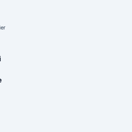
er
i
e