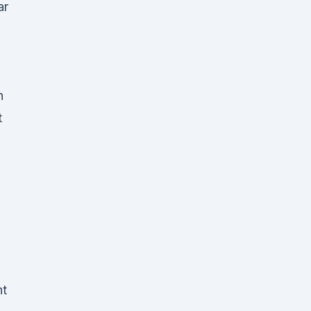
ar
n
t
ht