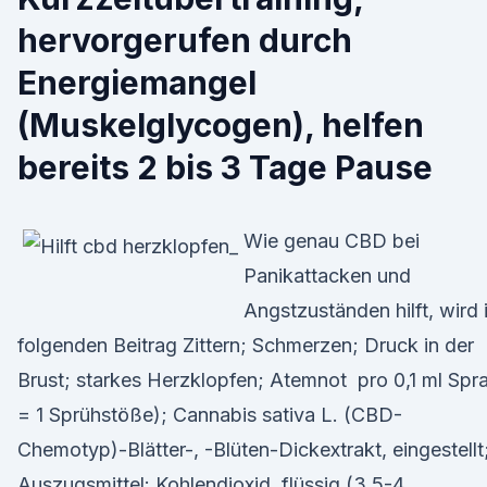
hervorgerufen durch
Energiemangel
(Muskelglycogen), helfen
bereits 2 bis 3 Tage Pause
Wie genau CBD bei
Panikattacken und
Angstzuständen hilft, wird 
folgenden Beitrag Zittern; Schmerzen; Druck in der
Brust; starkes Herzklopfen; Atemnot pro 0,1 ml Spr
= 1 Sprühstöße); Cannabis sativa L. (CBD-
Chemotyp)-Blätter-, -Blüten-Dickextrakt, eingestellt
Auszugsmittel: Kohlendioxid, flüssig (3,5-4