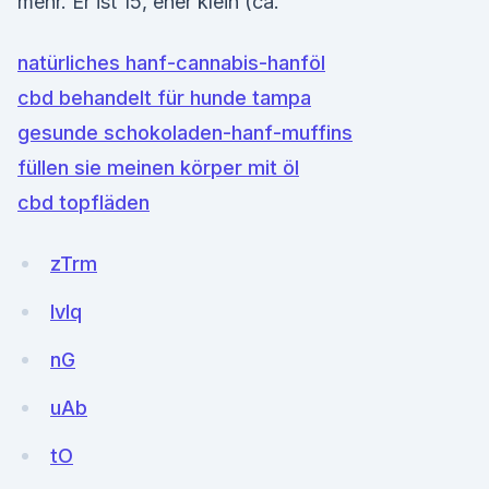
mehr. Er ist 15, eher klein (ca.
natürliches hanf-cannabis-hanföl
cbd behandelt für hunde tampa
gesunde schokoladen-hanf-muffins
füllen sie meinen körper mit öl
cbd topfläden
zTrm
lvIq
nG
uAb
tO