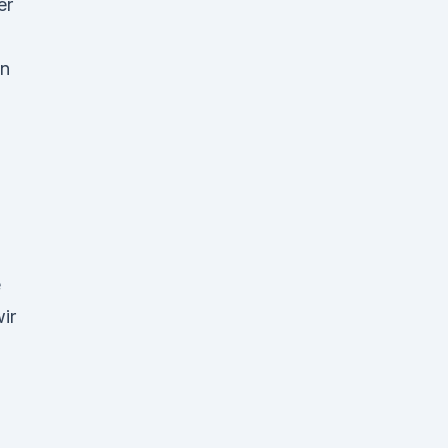
er
in
e
ir