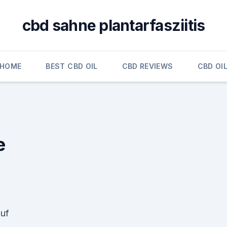
cbd sahne plantarfasziitis
HOME
BEST CBD OIL
CBD REVIEWS
CBD OI
e
auf