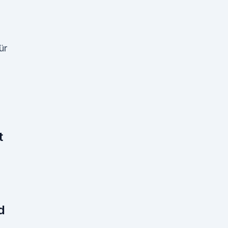
ür
t
d