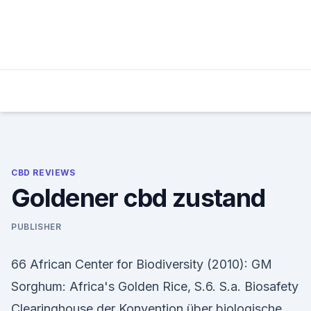
Skip
to
content
CBD REVIEWS
Goldener cbd zustand
PUBLISHER
66 African Center for Biodiversity (2010): GM
Sorghum: Africa's Golden Rice, S.6. S.a. Biosafety
Clearinghouse der Konvention über biologische