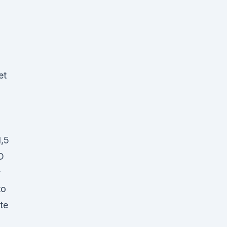
et
1,5
D
r
to
te